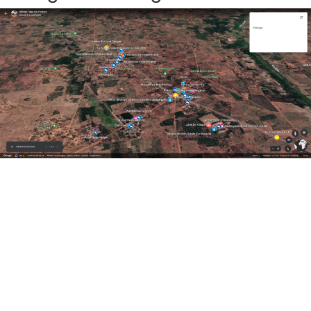
Projekte
Mädchenprojekt
Schulhausbau
Lese- und Aktivitätszentrum CLACK
Starthilfe
Ausbildung als Chance
Hygiene und Gesundheit