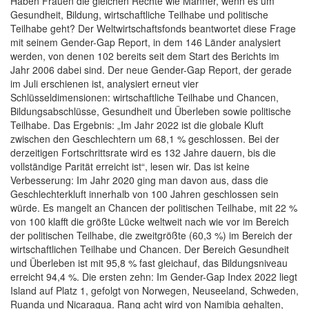
Haben Frauen die gleichen Rechte wie Männer, wenn es um
Gesundheit, Bildung, wirtschaftliche Teilhabe und politische
Teilhabe geht? Der Weltwirtschaftsfonds beantwortet diese Frage
mit seinem Gender-Gap Report, in dem 146 Länder analysiert
werden, von denen 102 bereits seit dem Start des Berichts im
Jahr 2006 dabei sind. Der neue Gender-Gap Report, der gerade
im Juli erschienen ist, analysiert erneut vier
Schlüsseldimensionen: wirtschaftliche Teilhabe und Chancen,
Bildungsabschlüsse, Gesundheit und Überleben sowie politische
Teilhabe. Das Ergebnis: „Im Jahr 2022 ist die globale Kluft
zwischen den Geschlechtern um 68,1 % geschlossen. Bei der
derzeitigen Fortschrittsrate wird es 132 Jahre dauern, bis die
vollständige Parität erreicht ist“, lesen wir. Das ist keine
Verbesserung: Im Jahr 2020 ging man davon aus, dass die
Geschlechterkluft innerhalb von 100 Jahren geschlossen sein
würde. Es mangelt an Chancen der politischen Teilhabe, mit 22 %
von 100 klafft die größte Lücke weltweit nach wie vor im Bereich
der politischen Teilhabe, die zweitgrößte (60,3 %) im Bereich der
wirtschaftlichen Teilhabe und Chancen. Der Bereich Gesundheit
und Überleben ist mit 95,8 % fast gleichauf, das Bildungsniveau
erreicht 94,4 %. Die ersten zehn: Im Gender-Gap Index 2022 liegt
Island auf Platz 1, gefolgt von Norwegen, Neuseeland, Schweden,
Ruanda und Nicaragua. Rang acht wird von Namibia gehalten,