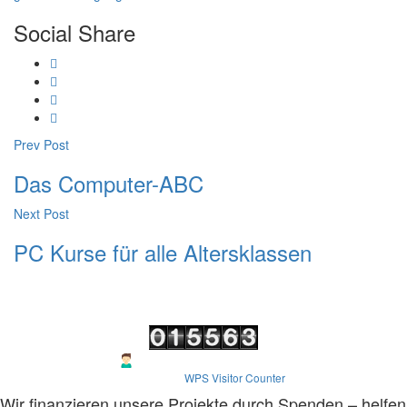
Social Share
Beitragsnavigation
Prev Post
Das Computer-ABC
Next Post
PC Kurse für alle Altersklassen
Visitors
Views Last 30 days : 1151
Powered By
WPS Visitor Counter
Wir finanzieren unsere Projekte durch Spenden – helfen